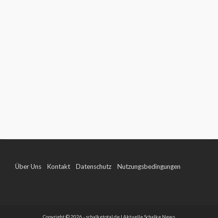
Über Uns
Kontakt
Datenschutz
Nutzungsbedingungen
Impressum
Copyright © 2026 - schalketotal.de | Aktuelle Schalke News