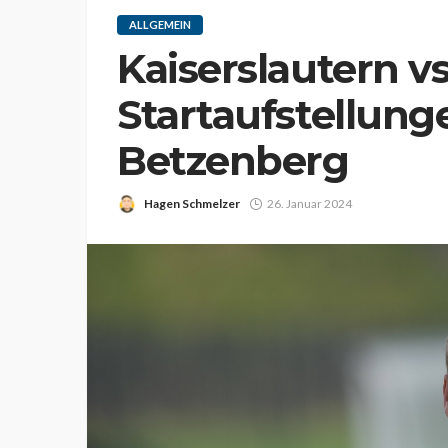
ALLGEMEIN
Kaiserslautern v
Startaufstellun
Betzenberg
Hagen Schmelzer
26. Januar 2024