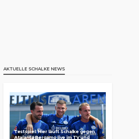
AKTUELLE SCHALKE NEWS
Testspiel: Hier läuft Schalke gegen
Atalanta Bergamo live im TV und