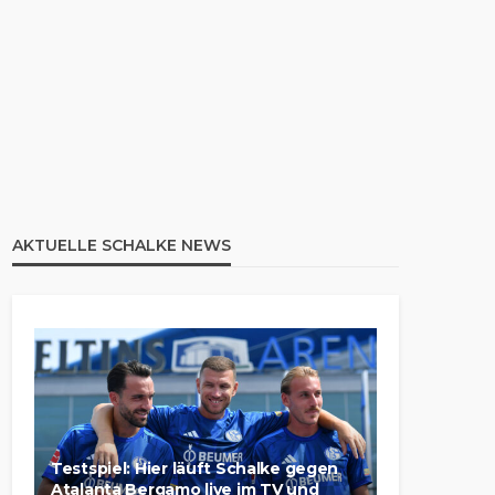
AKTUELLE SCHALKE NEWS
Testspiel: Hier läuft Schalke gegen
Atalanta Bergamo live im TV und