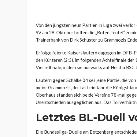
Von den jüngsten neun Partien in Liga zwei verlo
SV am 28. Oktober holten die „Roten Teufel“ zumi
Trainerbank von Dirk Schuster zu Grammozis End
Erfolge feierte Kaiserslautern dagegen im DFB-Po
den Kürzeren (2:3), im folgenden Achtelfinale der
Viertelfinale, in dem sie auswärts auf Hertha BSC 
Lautern gegen Schalke 04 sei „eine Partie, die von
meint Grammozis, der fast ein Jahr die Königsblau
Oberhaus standen sich beide Vereine 78-mal gegenü
Unentschieden ausgeglichen aus. Das Torverhältnis 
Letztes BL-Duell v
Die Bundesliga-Duelle am Betzenberg entschieden