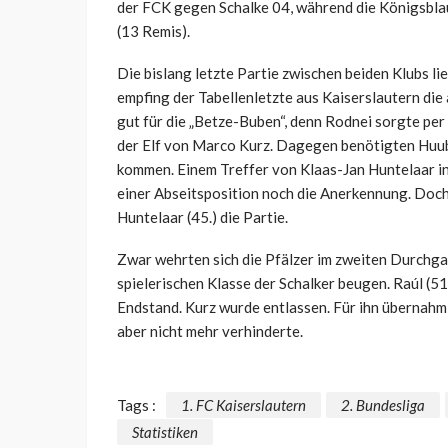
der FCK gegen Schalke 04, während die Königsblaue
(13 Remis).
Die bislang letzte Partie zwischen beiden Klubs li
empfing der Tabellenletzte aus Kaiserslautern di
gut für die „Betze-Buben“, denn Rodnei sorgte per
der Elf von Marco Kurz. Dagegen benötigten Huub 
kommen. Einem Treffer von Klaas-Jan Huntelaar in
einer Abseitsposition noch die Anerkennung. Doch
Huntelaar (45.) die Partie.
Zwar wehrten sich die Pfälzer im zweiten Durchga
spielerischen Klasse der Schalker beugen. Raúl (51
Endstand. Kurz wurde entlassen. Für ihn übernahm
aber nicht mehr verhinderte.
Tags :
1. FC Kaiserslautern
2. Bundesliga
Statistiken