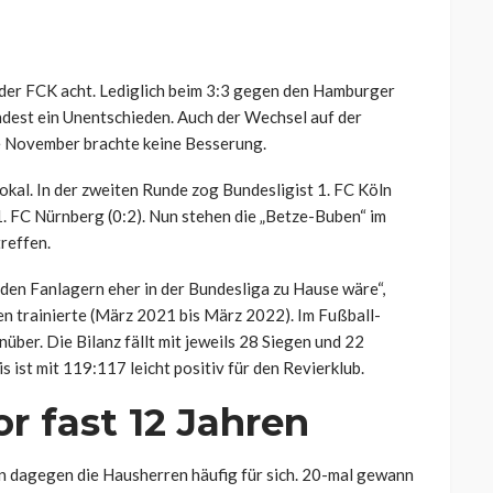
r der FCK acht. Lediglich beim 3:3 gegen den Hamburger
ndest ein Unentschieden. Auch der Wechsel auf der
e November brachte keine Besserung.
kal. In der zweiten Runde zog Bundesligist 1. FC Köln
 1. FC Nürnberg (0:2). Nun stehen die „Betze-Buben“ im
treffen.
 den Fanlagern eher in der Bundesliga zu Hause wäre“,
en trainierte (März 2021 bis März 2022). Im Fußball-
ber. Die Bilanz fällt mit jeweils 28 Siegen und 22
ist mit 119:117 leicht positiv für den Revierklub.
or fast 12 Jahren
 dagegen die Hausherren häufig für sich. 20-mal gewann