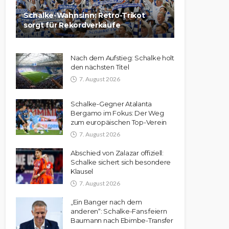
Schalke-Wahnsinn: Retro-Trikot
sorgt für Rekordverkäufe
Nach dem Aufstieg: Schalke holt
den nächsten Titel
7. August 2026
Schalke-Gegner Atalanta
Bergamo im Fokus: Der Weg
zum europäischen Top-Verein
7. August 2026
Abschied von Zalazar offiziell:
Schalke sichert sich besondere
Klausel
7. August 2026
„Ein Banger nach dem
anderen“: Schalke-Fans feiern
Baumann nach Ebimbe-Transfer