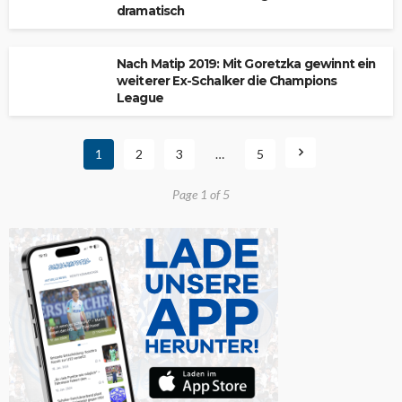
dramatisch
Nach Matip 2019: Mit Goretzka gewinnt ein
weiterer Ex-Schalker die Champions
League
1
2
3
…
5
Page 1 of 5