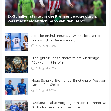
Ex-Schalker startet in der Premier League durch:
Was macht eigentlich Sepp van den Berg?
Schalke enthüllt neues Auswärtstrikot: Retro-
Look sorgt für Begeisterung
6. August 2026
Highlight für Fans: Schalke feiert Bundesliga-
Rückkehr mit Kinofilm
6. August 2026
Neue Schalke-Bromance: Emotionaler Post von
Gosens für Džeko
6. August 2026
Dzekos Schalke-Vorgänger mit der Nummer 10:
Große Namen und große Flops