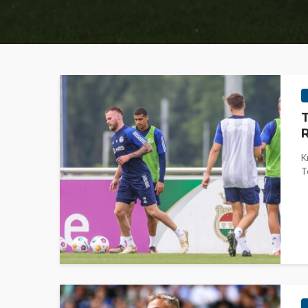
T
R
K
T