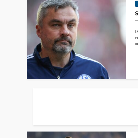
S
–
D
e
u