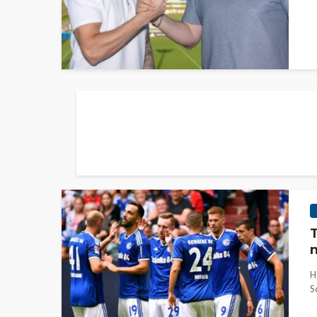
T
n
H
S