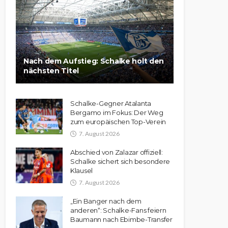
Nach dem Aufstieg: Schalke holt den
nächsten Titel
Schalke-Gegner Atalanta
Bergamo im Fokus: Der Weg
zum europäischen Top-Verein
7. August 2026
Abschied von Zalazar offiziell:
Schalke sichert sich besondere
Klausel
7. August 2026
„Ein Banger nach dem
anderen“: Schalke-Fans feiern
Baumann nach Ebimbe-Transfer