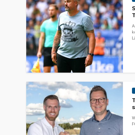
S
T
A
k
L
T
s
W
F