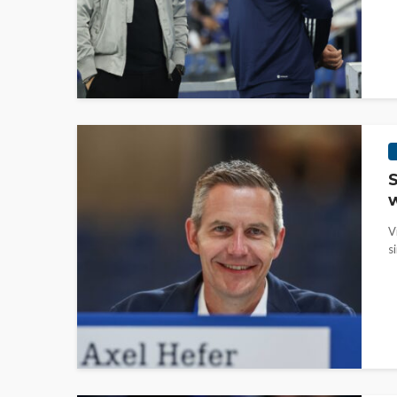
S
w
V
s