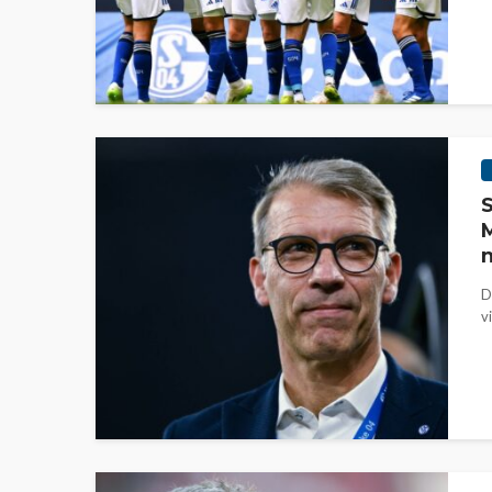
S
M
n
D
v