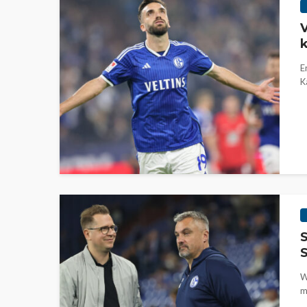
V
k
E
K
S
S
W
m