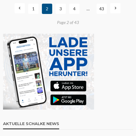
1
2
3
4
…
43
Page 2 of 43
AKTUELLE SCHALKE NEWS