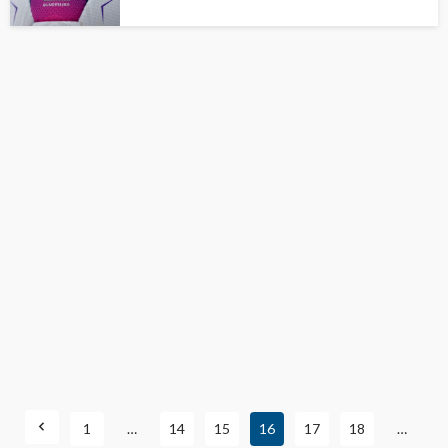
1
…
14
15
16
17
18
…