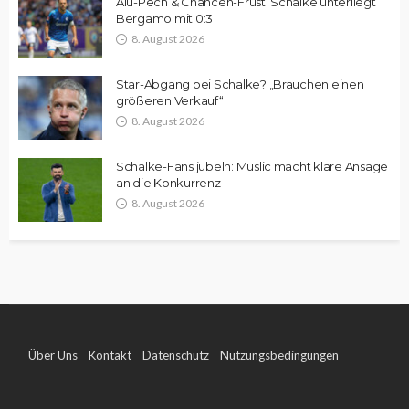
Alu-Pech & Chancen-Frust: Schalke unterliegt
Bergamo mit 0:3
8. August 2026
Star-Abgang bei Schalke? „Brauchen einen
größeren Verkauf“
8. August 2026
Schalke-Fans jubeln: Muslic macht klare Ansage
an die Konkurrenz
8. August 2026
Über Uns
Kontakt
Datenschutz
Nutzungsbedingungen
Impressum