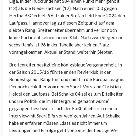
Liga. In der Rückrunde hat S04 einen Punkt mehr geholt
(13) als die Niedersachsen (12). Nach einem 0:0 gegen
Hertha BSC erhielt 96-Trainer Stefan Leitl Ende 2024 den
Laufpass. Hannover lag zu diesem Zeitpunkt auf dem
siebten Rang. Breitenreiter übernahm und verlor noch
keine Partie mit seinem neuen Klub. Nach zwei Siegen und
sechs Remis ist 96 in der Tabelle aber keinen Platz
vorangekommen. Aktueller Stand: weiterhin Siebter.
Breitenreiter besitzt eine königsblaue Vergangenheit. In
der Saison 2015/16 führte er den Revierklub in der
Bundesliga auf Rang fünf und damit in die Europa League.
Dennoch erhielt er vom neuen Sport-Vorstand Christian
Heidel den Laufpass. Bei Schalke 04 sei es „um Eitelkeiten
und um Politik, die im Hintergrund gemacht wurde“
gegangen, beschwerte sich der Fußballlehrer in einem
Interview mit
Sport Bild
vor wenigen Jahren. Auf Schalke
habe er erfahren müssen, „dass es nicht immer um
Leistungen und Erfolge geht“, betonte der heutige 96-