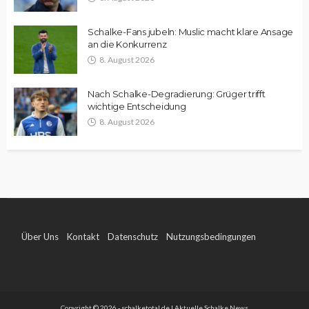
Schalke-Fans jubeln: Muslic macht klare Ansage
an die Konkurrenz
8. August 2026
Nach Schalke-Degradierung: Grüger trifft
wichtige Entscheidung
8. August 2026
Über Uns
Kontakt
Datenschutz
Nutzungsbedingungen
Impressum
Copyright © 2026 - schalketotal.de | Aktuelle Schalke News