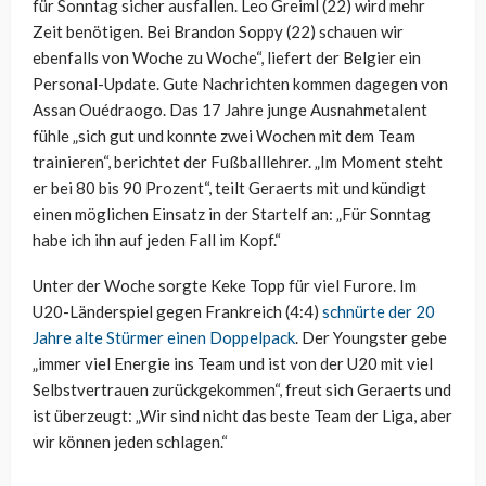
für Sonntag sicher ausfallen. Leo Greiml (22) wird mehr
Zeit benötigen. Bei Brandon Soppy (22) schauen wir
ebenfalls von Woche zu Woche“, liefert der Belgier ein
Personal-Update. Gute Nachrichten kommen dagegen von
Assan Ouédraogo. Das 17 Jahre junge Ausnahmetalent
fühle „sich gut und konnte zwei Wochen mit dem Team
trainieren“, berichtet der Fußballlehrer. „Im Moment steht
er bei 80 bis 90 Prozent“, teilt Geraerts mit und kündigt
einen möglichen Einsatz in der Startelf an: „Für Sonntag
habe ich ihn auf jeden Fall im Kopf.“
Unter der Woche sorgte Keke Topp für viel Furore. Im
U20-Länderspiel gegen Frankreich (4:4)
schnürte der 20
Jahre alte Stürmer einen Doppelpack
. Der Youngster gebe
„immer viel Energie ins Team und ist von der U20 mit viel
Selbstvertrauen zurückgekommen“, freut sich Geraerts und
ist überzeugt: „Wir sind nicht das beste Team der Liga, aber
wir können jeden schlagen.“