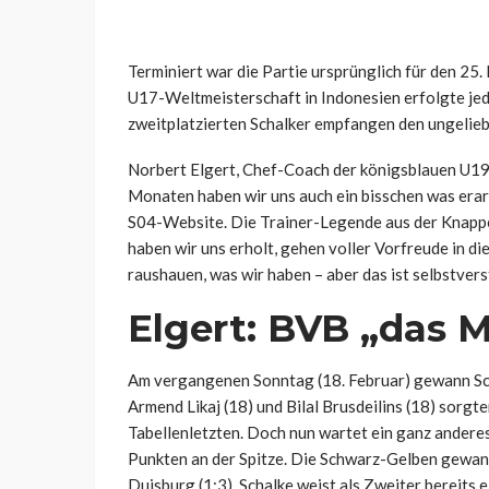
Terminiert war die Partie ursprünglich für den 25
U17-Weltmeisterschaft in Indonesien erfolgte jedo
zweitplatzierten Schalker empfangen den ungelie
Norbert Elgert, Chef-Coach der königsblauen U19, 
Monaten haben wir uns auch ein bisschen was erarbe
S04-Website. Die Trainer-Legende aus der Knappen
haben wir uns erholt, gehen voller Vorfreude in di
raushauen, was wir haben – aber das ist selbstver
Elgert: BVB „das M
Am vergangenen Sonntag (18. Februar) gewann Scha
Armend Likaj (18) und Bilal Brusdeilins (18) sor
Tabellenletzten. Doch nun wartet ein ganz anderes
Punkten an der Spitze. Die Schwarz-Gelben gewan
Duisburg (1:3). Schalke weist als Zweiter bereits 