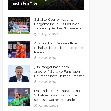
nächsten Titel
Schalke-Gegner Atalanta
Bergamo im Fokus: Der Weg
zum europäischen Top-Verein
7. August 2026
Abschied von Zalazar offiziell:
Schalke sichert sich besondere
Klausel
7. August 2026
„Ein Banger nach dem
anderen“: Schalke-Fans feiern
Baumann nach Ebimbe-Transfer
7. August 2026
Das Endspiel-Drama von 2018:
Schalke-Torwart Karius über
seine schwärzeste Stunde
7. August 2026