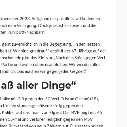
. November 2023. Aufgrund der parallel stattfindenden
ch eine Verlegung. Doch jetzt ist es soweit und die
bten Ruhrpott-Nachbarn.
geht zuversichtlich in die Begegnung. „In den letzten
itet. Wir sind gut drauf“, erzählt der 67-Jährige auf der
schmiede gibt das Ziel vor. „Nach dem Spiel gegen Verl
e Partie und wollen oben dranbleiben. Wir werden alles
ständlich. Das machen wir gegen jeden Gegner.“
aß aller Dinge“
lke mit 3:0 gegen den SC Verl. Tristan Osmani (18),
gten für den standesgemäßen Erfolg gegen den
 Kaliber auf das Team von Elgert. Der BVB liegt mit 45
nen 15-mal und verloren lediglich gegen den MSV
einen Rückstand von neun Zählern auf. Die ersten beiden