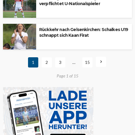
verpflichtet U-Nationalspieler
Rückkehr nach Gelsenkirchen: Schalkes U19
schnappt sich Kaan Firat
1
2
3
…
15
Page 1 of 15