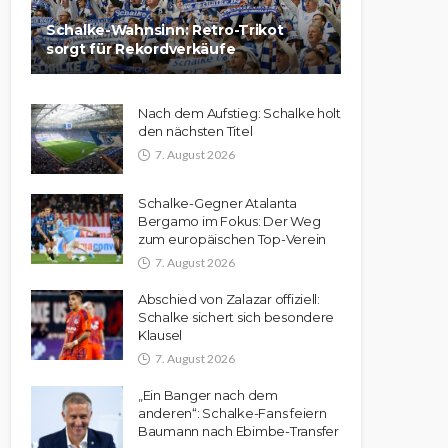
Schalke-Wahnsinn: Retro-Trikot
sorgt für Rekordverkäufe
Nach dem Aufstieg: Schalke holt
den nächsten Titel
7. August 2026
Schalke-Gegner Atalanta
Bergamo im Fokus: Der Weg
zum europäischen Top-Verein
7. August 2026
Abschied von Zalazar offiziell:
Schalke sichert sich besondere
Klausel
7. August 2026
„Ein Banger nach dem
anderen“: Schalke-Fans feiern
Baumann nach Ebimbe-Transfer