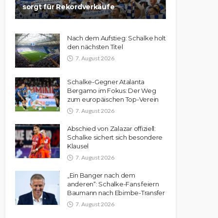
sorgt für Rekordverkäufe
Nach dem Aufstieg: Schalke holt
den nächsten Titel
7. August 2026
Schalke-Gegner Atalanta
Bergamo im Fokus: Der Weg
zum europäischen Top-Verein
7. August 2026
Abschied von Zalazar offiziell:
Schalke sichert sich besondere
Klausel
7. August 2026
„Ein Banger nach dem
anderen“: Schalke-Fans feiern
Baumann nach Ebimbe-Transfer
7. August 2026