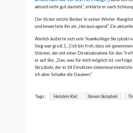
aktuell nicht gut dasteht“, erklärte er nach Schluss
Der
Kicker
setzte Becker in seiner Winter-Ranglis
und bewertete ihn als „Herausragend“. Ein aktuelle
Ähnlich äußerte sich sein Teamkollege Skrzybski n
Sieg war groß. […] Ich bin froh, dass wir gewonnen
Stürmer, der mit einer Direktabnahme für den Tref
er auf
Sky
: „Das, was für mich möglich ist, verfolge
Skryzbski, der in 18 Einsätzen siebenmal einnetzte 
ich aber Schalke die Daumen.“
Tags :
Holstein Kiel
Steven Skrzybski
Ti