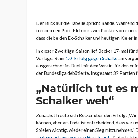
Der Blick auf die Tabelle spricht Bände. Während 
trennen den Pott-Klub nur zwei Punkte von einem 
dass die beiden Ex-Schalker und heutigen Kieler i
In dieser Zweitliga-Saison lief Becker 17-mal für d
Vorlage. Beim
1:0-Erfolg gegen Schalke
am vergan
ausgerechnet im Duell mit dem Verein, für den er
der Bundesliga debütierte. Insgesamt 39 Partien 
„Natürlich tut es 
Schalker weh“
Zunächst freute sich Becker über den Erfolg: „Wir
können, aber am Ende ist entscheidend, dass wir un
Spielen wichtig, wieder einen Sieg mitzunehmen.“ D
an dem nach wie vor sein Herz hängt
. „Natürlich t