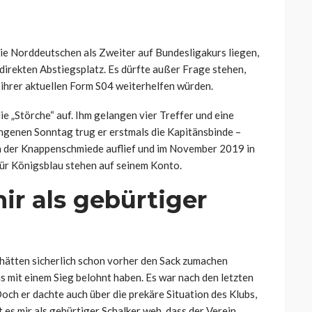
die Norddeutschen als Zweiter auf Bundesligakurs liegen,
direkten Abstiegsplatz. Es dürfte außer Frage stehen,
n ihrer aktuellen Form S04 weiterhelfen würden.
ie „Störche“ auf. Ihm gelangen vier Treffer und eine
genen Sonntag trug er erstmals die Kapitänsbinde –
 in der Knappenschmiede auflief und im November 2019 in
für Königsblau stehen auf seinem Konto.
mir als gebürtiger
 hätten sicherlich schon vorher den Sack zumachen
s mit einem Sieg belohnt haben. Es war nach den letzten
och er dachte auch über die prekäre Situation des Klubs,
ut es mir als gebürtiger Schalker weh, dass der Verein