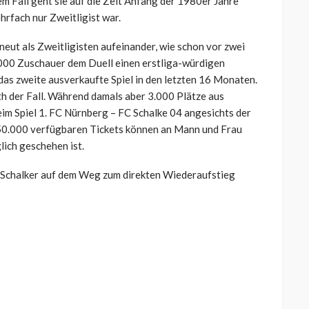
dem Fall geht sie auf die Zeit Anfang der 1980er Jahre
hrfach nur Zweitligist war.
eut als Zweitligisten aufeinander, wie schon vor zwei
.000 Zuschauer dem Duell einen erstliga-würdigen
das zweite ausverkaufte Spiel in den letzten 16 Monaten.
h der Fall. Während damals aber 3.000 Plätze aus
eim Spiel 1. FC Nürnberg – FC Schalke 04 angesichts der
50.000 verfügbaren Tickets können an Mann und Frau
lich geschehen ist.
 Schalker auf dem Weg zum direkten Wiederaufstieg