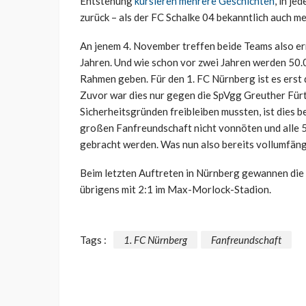
Entstehung
kursieren mehrere Geschichten
, in je
zurück – als der FC Schalke 04 bekanntlich auch me
An jenem 4. November treffen beide Teams also ern
Jahren. Und wie schon vor zwei Jahren werden 50
Rahmen geben. Für den 1. FC Nürnberg ist es erst 
Zuvor war dies nur gegen die SpVgg Greuther Fürt
Sicherheitsgründen freibleiben mussten, ist dies b
großen Fanfreundschaft nicht vonnöten und alle 
gebracht werden. Was nun also bereits vollumfäng
Beim letzten Auftreten in Nürnberg gewannen die
übrigens mit 2:1 im Max-Morlock-Stadion.
Tags :
1. FC Nürnberg
Fanfreundschaft