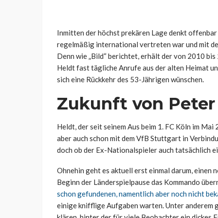
Inmitten der höchst prekären Lage denkt offenbar 
regelmäßig international vertreten war und mit de
Denn wie „Bild“ berichtet, erhält der von 2010 bi
Heldt fast tägliche Anrufe aus der alten Heimat un
sich eine Rückkehr des 53-Jährigen wünschen.
Zukunft von Peter 
Heldt, der seit seinem Aus beim 1. FC Köln im Mai 
aber auch schon mit dem VfB Stuttgart in Verbind
doch ob der Ex-Nationalspieler auch tatsächlich ei
Ohnehin geht es aktuell erst einmal darum, einen n
Beginn der Länderspielpause das Kommando über
schon gefundenen, namentlich aber noch nicht be
einige knifflige Aufgaben warten. Unter anderem g
klären, hinter der für viele Beobachter ein dickes