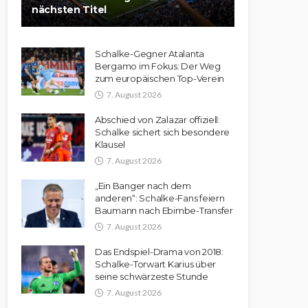
nächsten Titel
Schalke-Gegner Atalanta
Bergamo im Fokus: Der Weg
zum europäischen Top-Verein
7. August 2026
Abschied von Zalazar offiziell:
Schalke sichert sich besondere
Klausel
7. August 2026
„Ein Banger nach dem
anderen“: Schalke-Fans feiern
Baumann nach Ebimbe-Transfer
7. August 2026
Das Endspiel-Drama von 2018:
Schalke-Torwart Karius über
seine schwärzeste Stunde
7. August 2026