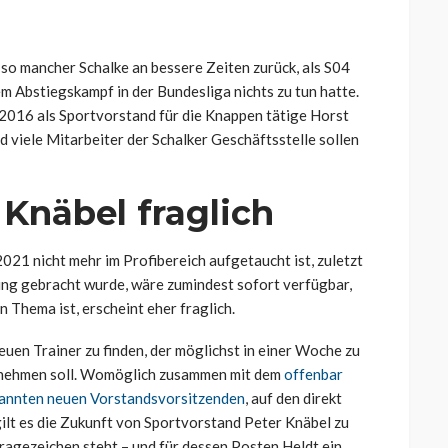
so mancher Schalke an bessere Zeiten zurück, als S04
m Abstiegskampf in der Bundesliga nichts zu tun hatte.
s 2016 als Sportvorstand für die Knappen tätige Horst
d viele Mitarbeiter der Schalker Geschäftsstelle sollen
Knäbel fraglich
2021 nicht mehr im Profibereich aufgetaucht ist, zuletzt
ung gebracht wurde, wäre zumindest sofort verfügbar,
n Thema ist, erscheint eher fraglich.
euen Trainer zu finden, der möglichst in einer Woche zu
nehmen soll. Womöglich zusammen mit dem
offenbar
kannten neuen Vorstandsvorsitzenden
, auf den direkt
ilt es die Zukunft von Sportvorstand Peter Knäbel zu
 Fragezeichen steht – und für dessen Posten Heldt ein