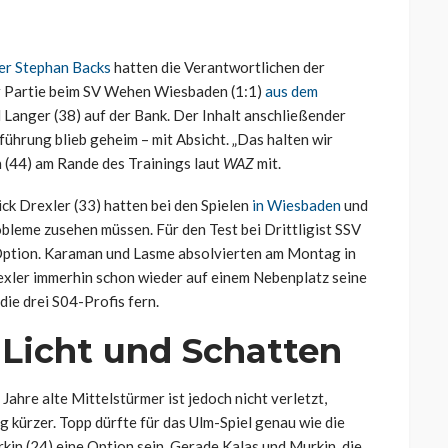
ter Stephan Backs
hatten die Verantwortlichen der
r Partie beim SV Wehen Wiesbaden (1:1)
aus dem
 Langer (38) auf der Bank. Der Inhalt anschließender
ührung blieb geheim – mit Absicht. „Das halten wir
h (44) am Rande des Trainings laut
WAZ
mit.
k Drexler (33) hatten bei den Spielen
in Wiesbaden
und
leme zusehen müssen. Für den Test bei Drittligist SSV
e Option. Karaman und Lasme absolvierten am Montag in
exler immerhin schon wieder auf einem Nebenplatz seine
ie drei S04-Profis fern.
Licht und Schatten
ahre alte Mittelstürmer ist jedoch nicht verletzt,
 kürzer. Topp dürfte für das Ulm-Spiel genau wie die
n (24) eine Option sein. Gerade Kalas und Murkin, die