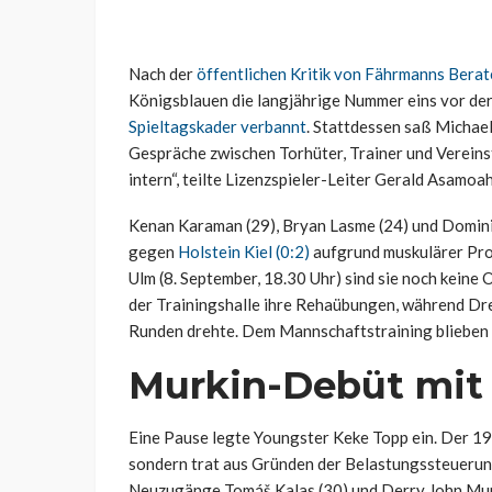
Nach der
öffentlichen Kritik von Fährmanns Bera
Königsblauen die langjährige Nummer eins vor de
Spieltagskader verbannt
. Stattdessen saß Michael
Gespräche zwischen Torhüter, Trainer und Vereinsf
intern“, teilte Lizenzspieler-Leiter Gerald Asamoa
Kenan Karaman (29), Bryan Lasme (24) und Dominic
gegen
Holstein Kiel (0:2)
aufgrund muskulärer Prob
Ulm (8. September, 18.30 Uhr) sind sie noch kein
der Trainingshalle ihre Rehaübungen, während Dr
Runden drehte. Dem Mannschaftstraining blieben d
Murkin-Debüt mit 
Eine Pause legte Youngster Keke Topp ein. Der 19 J
sondern trat aus Gründen der Belastungssteuerung
Neuzugänge Tomáš Kalas (30) und Derry John Murki