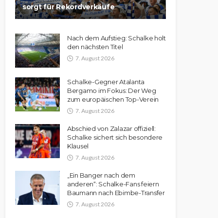
sorgt für Rekordverkäufe
Nach dem Aufstieg: Schalke holt
den nächsten Titel
7. August 2026
Schalke-Gegner Atalanta
Bergamo im Fokus: Der Weg
zum europäischen Top-Verein
7. August 2026
Abschied von Zalazar offiziell:
Schalke sichert sich besondere
Klausel
7. August 2026
„Ein Banger nach dem
anderen“: Schalke-Fans feiern
Baumann nach Ebimbe-Transfer
7. August 2026