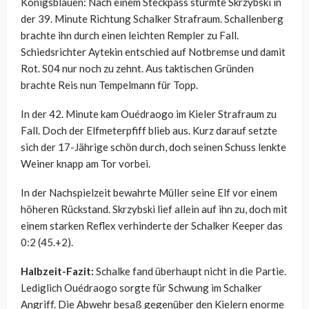
Königsblauen: Nach einem Steckpass stürmte Skrzybski in
der 39. Minute Richtung Schalker Strafraum. Schallenberg
brachte ihn durch einen leichten Rempler zu Fall.
Schiedsrichter Aytekin entschied auf Notbremse und damit
Rot. S04 nur noch zu zehnt. Aus taktischen Gründen
brachte Reis nun Tempelmann für Topp.
In der 42. Minute kam Ouédraogo im Kieler Strafraum zu
Fall. Doch der Elfmeterpfiff blieb aus. Kurz darauf setzte
sich der 17-Jährige schön durch, doch seinen Schuss lenkte
Weiner knapp am Tor vorbei.
In der Nachspielzeit bewahrte Müller seine Elf vor einem
höheren Rückstand. Skrzybski lief allein auf ihn zu, doch mit
einem starken Reflex verhinderte der Schalker Keeper das
0:2 (45.+2).
Halbzeit-Fazit:
Schalke fand überhaupt nicht in die Partie.
Lediglich Ouédraogo sorgte für Schwung im Schalker
Angriff. Die Abwehr besaß gegenüber den Kielern enorme