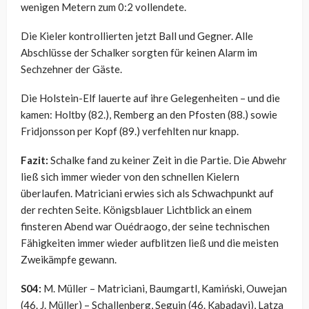
wenigen Metern zum 0:2 vollendete.
Die Kieler kontrollierten jetzt Ball und Gegner. Alle
Abschlüsse der Schalker sorgten für keinen Alarm im
Sechzehner der Gäste.
Die Holstein-Elf lauerte auf ihre Gelegenheiten – und die
kamen: Holtby (82.), Remberg an den Pfosten (88.) sowie
Fridjonsson per Kopf (89.) verfehlten nur knapp.
Fazit:
Schalke fand zu keiner Zeit in die Partie. Die Abwehr
ließ sich immer wieder von den schnellen Kielern
überlaufen. Matriciani erwies sich als Schwachpunkt auf
der rechten Seite. Königsblauer Lichtblick an einem
finsteren Abend war Ouédraogo, der seine technischen
Fähigkeiten immer wieder aufblitzen ließ und die meisten
Zweikämpfe gewann.
S04:
M. Müller – Matriciani, Baumgartl, Kamiński, Ouwejan
(46. J. Müller) – Schallenberg, Seguin (46. Kabadayi), Latza