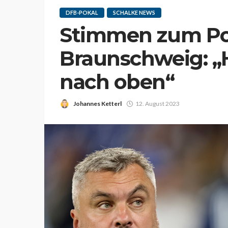
DFB-POKAL
SCHALKE NEWS
Stimmen zum Pok
Braunschweig: „
nach oben“
Johannes Ketterl
12. August 2023