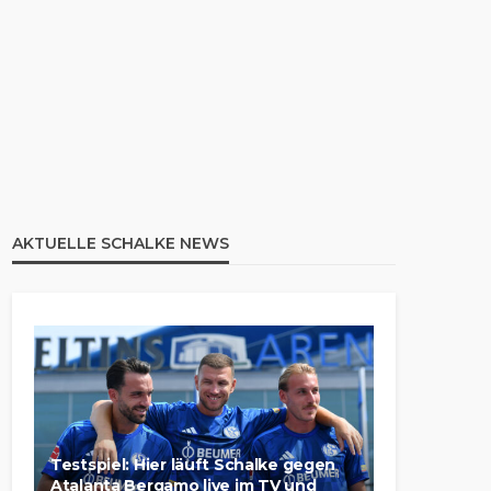
AKTUELLE SCHALKE NEWS
Testspiel: Hier läuft Schalke gegen
Atalanta Bergamo live im TV und