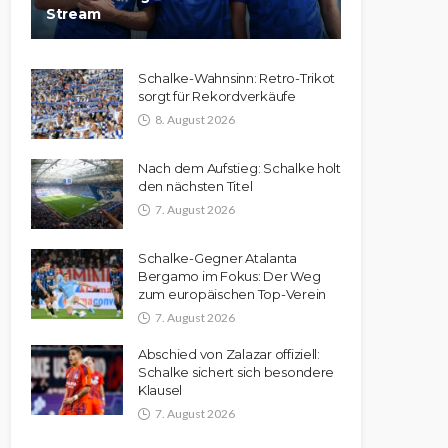
Stream
Schalke-Wahnsinn: Retro-Trikot
sorgt für Rekordverkäufe
8. August 2026
Nach dem Aufstieg: Schalke holt
den nächsten Titel
7. August 2026
Schalke-Gegner Atalanta
Bergamo im Fokus: Der Weg
zum europäischen Top-Verein
7. August 2026
Abschied von Zalazar offiziell:
Schalke sichert sich besondere
Klausel
7. August 2026