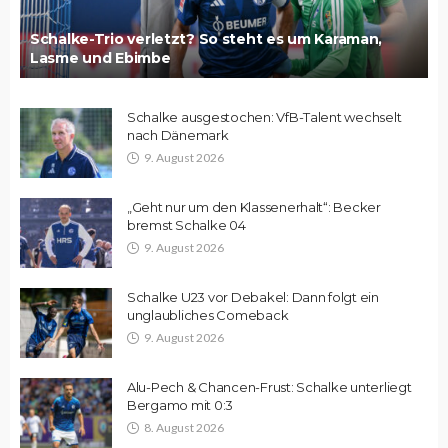
Schalke-Trio verletzt? So steht es um Karaman,
Lasme und Ebimbe
Schalke ausgestochen: VfB-Talent wechselt
nach Dänemark
9. August 2026
„Geht nur um den Klassenerhalt“: Becker
bremst Schalke 04
9. August 2026
Schalke U23 vor Debakel: Dann folgt ein
unglaubliches Comeback
9. August 2026
Alu-Pech & Chancen-Frust: Schalke unterliegt
Bergamo mit 0:3
8. August 2026