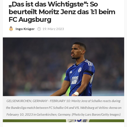
„Das ist das Wichtigste“: So
beurteilt Moritz Jenz das 1:1 beim
FC Augsburg
Ingo Krüger
19. März 2023
GELSENKIRCHEN, GERMANY - FEBRUARY 10: Moritz Jenz of Schalke reacts during
the Bundesliga match between FC Schalke 04 and VfL Wolfsburg at Veltins-Arena on
February 10, 2023 in Gelsenkirchen, Germany. (Photo by Lars Baron/Getty Images)