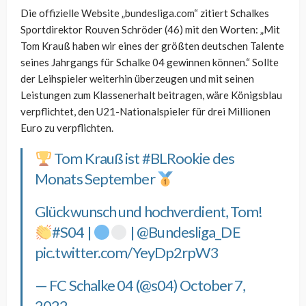
Die offizielle Website „bundesliga.com“ zitiert Schalkes
Sportdirektor Rouven Schröder (46) mit den Worten: „Mit
Tom Krauß haben wir eines der größten deutschen Talente
seines Jahrgangs für Schalke 04 gewinnen können.“ Sollte
der Leihspieler weiterhin überzeugen und mit seinen
Leistungen zum Klassenerhalt beitragen, wäre Königsblau
verpflichtet, den U21-Nationalspieler für drei Millionen
Euro zu verpflichten.
Tom Krauß ist
#BLRookie
des
Monats September
Glückwunsch und hochverdient, Tom!
#S04
|
|
@Bundesliga_DE
pic.twitter.com/YeyDp2rpW3
— FC Schalke 04 (@s04)
October 7,
2022