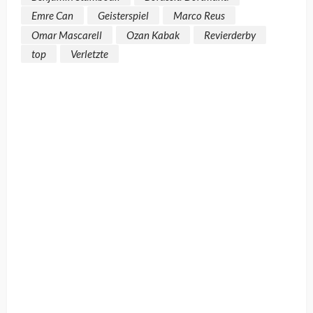
Emre Can
Geisterspiel
Marco Reus
Omar Mascarell
Ozan Kabak
Revierderby
top
Verletzte