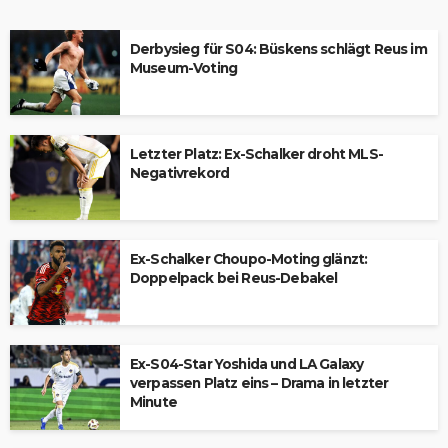
Derbysieg für S04: Büskens schlägt Reus im
Museum-Voting
Letzter Platz: Ex-Schalker droht MLS-
Negativrekord
Ex-Schalker Choupo-Moting glänzt:
Doppelpack bei Reus-Debakel
Ex-S04-Star Yoshida und LA Galaxy
verpassen Platz eins – Drama in letzter
Minute