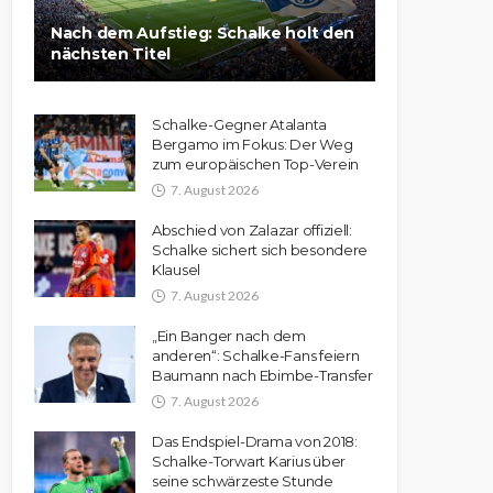
Nach dem Aufstieg: Schalke holt den
nächsten Titel
Schalke-Gegner Atalanta
Bergamo im Fokus: Der Weg
zum europäischen Top-Verein
7. August 2026
Abschied von Zalazar offiziell:
Schalke sichert sich besondere
Klausel
7. August 2026
„Ein Banger nach dem
anderen“: Schalke-Fans feiern
Baumann nach Ebimbe-Transfer
7. August 2026
Das Endspiel-Drama von 2018:
Schalke-Torwart Karius über
seine schwärzeste Stunde