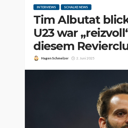
INTERVIEWS
SCHALKE NEWS
Tim Albutat blic
U23 war „reizvoll
diesem Reviercl
Hagen Schmelzer
2. Juni 2025