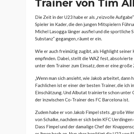
Trainer von Tim A
Die Zeit in der U23 habe er als „reizvolle Aufgabe
Spieler im Kader, die den jungen Mitspielern Führu
Michel Lasogga länger ausfiel und die sportliche S
Substanz“ gegangen, räumt er ein.
Wie er auch freimütig zugibt, als Highlight seine
empfinden. Dabei, stellt die WAZ fest, absolvierte
unter dem Trainer zum Einsatz, dem er eine große 
„Wenn man sich ansieht, wie Jakob arbeitet, dann h
Fachlichen ist er einer der besten Trainer, die ich 
Einschätzung. Und Albutat trainierte schon unter 
der inzwischen Co-Trainer des FC Barcelona ist.
Zudem habe er von Jakob Fimpel stets „große Wert
von Schalke, nachdem er sich beim KFC Uerdingen
Dass Fimpel und der damalige Chef der Knappensch
er ihnen hoch an. Nun aber benötigt die U23 von 