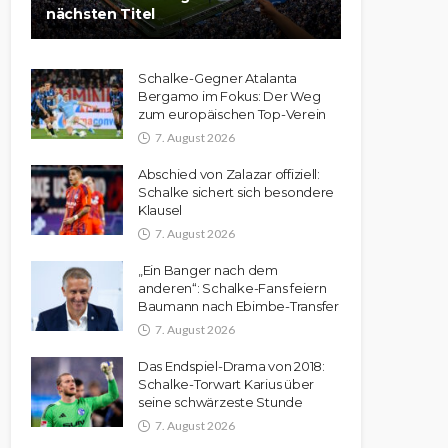
nächsten Titel
Schalke-Gegner Atalanta
Bergamo im Fokus: Der Weg
zum europäischen Top-Verein
7. August 2026
Abschied von Zalazar offiziell:
Schalke sichert sich besondere
Klausel
7. August 2026
„Ein Banger nach dem
anderen“: Schalke-Fans feiern
Baumann nach Ebimbe-Transfer
7. August 2026
Das Endspiel-Drama von 2018:
Schalke-Torwart Karius über
seine schwärzeste Stunde
7. August 2026