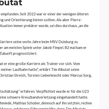
lbutat
“ empfunden. Seit 2022 war er einer der wenigen älteren
ng und Orientierung bieten sollten. Als aber Pierre-
ituation immer prekärer wurde, sei dies durchaus „an die
r Karriere seine sechs Jahre beim MSV Duisburg zu
 er am meisten Spiele unter Jakob Fimpel. 82 mal kam er
Zukunft prognostiziert.
at er eine große Karriere als Trainer vor sich. Vom
in meiner Laufbahn hatte“, erklärt Tim Albutat seine
Christian Streich, Torsten Lieberknecht oder Marcus Sorg,
schätzung“ erfahren. Verpflichtet wurde er für die U23
 eine schwere Kreuzbandverletzung eingehandelt hatte.
miede, Mathias Schober, dennoch auf ihn setzten, rechne
S04 neue, erfahrene Führungskräfte, denn Tim Albutats