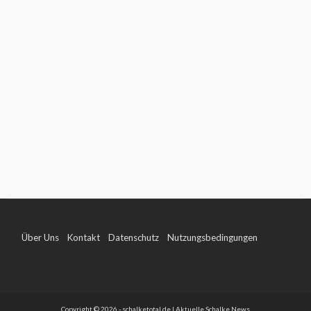
Über Uns
Kontakt
Datenschutz
Nutzungsbedingungen
Impressum
Copyright © 2026 - schalketotal.de | Aktuelle Schalke News