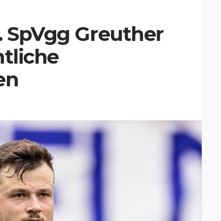
s. SpVgg Greuther
htliche
en