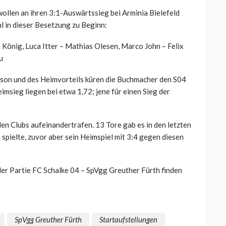
 wollen an ihren 3:1-Auswärtssieg bei Arminia Bielefeld
l in dieser Besetzung zu Beginn:
 König, Luca Itter – Mathias Olesen, Marco John – Felix
u
aison und des Heimvorteils küren die Buchmacher den S04
msieg liegen bei etwa 1,72; jene für einen Sieg der
den Clubs aufeinandertrafen. 13 Tore gab es in den letzten
spielte, zuvor aber sein Heimspiel mit 3:4 gegen diesen
der Partie FC Schalke 04 – SpVgg Greuther Fürth finden
SpVgg Greuther Fürth
Startaufstellungen