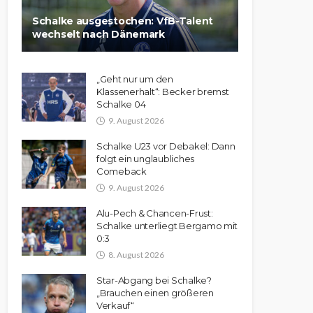
Schalke ausgestochen: VfB-Talent
wechselt nach Dänemark
„Geht nur um den
Klassenerhalt“: Becker bremst
Schalke 04
9. August 2026
Schalke U23 vor Debakel: Dann
folgt ein unglaubliches
Comeback
9. August 2026
Alu-Pech & Chancen-Frust:
Schalke unterliegt Bergamo mit
0:3
8. August 2026
Star-Abgang bei Schalke?
„Brauchen einen größeren
Verkauf“