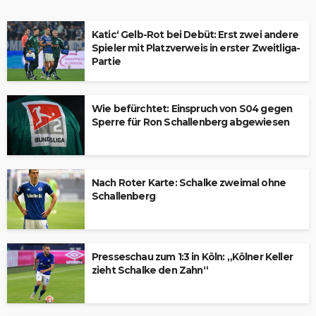
Katic‘ Gelb-Rot bei Debüt: Erst zwei andere
Spieler mit Platzverweis in erster Zweitliga-
Partie
Wie befürchtet: Einspruch von S04 gegen
Sperre für Ron Schallenberg abgewiesen
Nach Roter Karte: Schalke zweimal ohne
Schallenberg
Presseschau zum 1:3 in Köln: „Kölner Keller
zieht Schalke den Zahn“