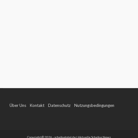
Über Uns
Kontakt
Datenschutz
Nutzungsbedingungen
Impressum
Copyright © 2026 - schalketotal.de | Aktuelle Schalke News