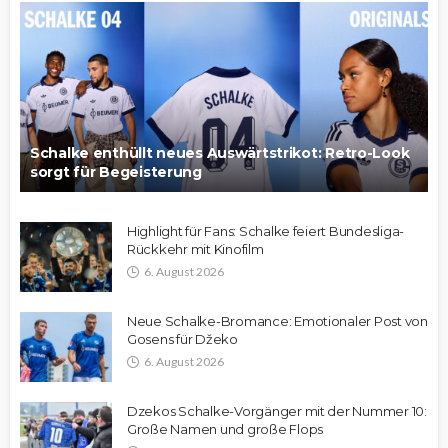
Schalke enthüllt neues Auswärtstrikot: Retro-Look
sorgt für Begeisterung
Highlight für Fans: Schalke feiert Bundesliga-
Rückkehr mit Kinofilm
6. August 2026
Neue Schalke-Bromance: Emotionaler Post von
Gosens für Džeko
6. August 2026
Dzekos Schalke-Vorgänger mit der Nummer 10:
Große Namen und große Flops