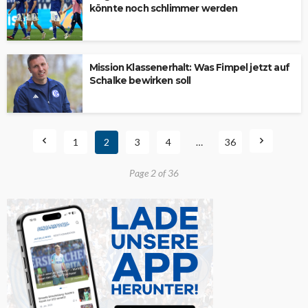
könnte noch schlimmer werden
Mission Klassenerhalt: Was Fimpel jetzt auf
Schalke bewirken soll
1
2
3
4
…
36
Page 2 of 36