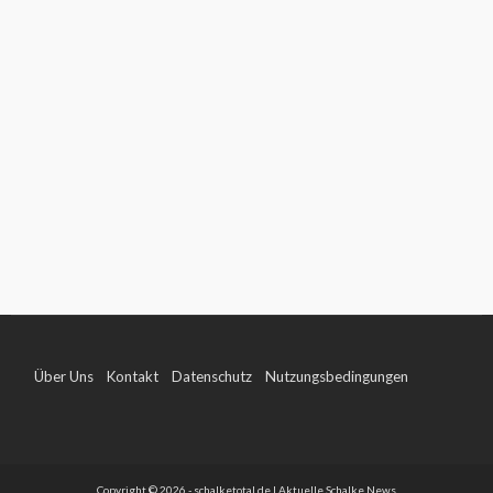
Über Uns
Kontakt
Datenschutz
Nutzungsbedingungen
Impressum
Copyright © 2026 - schalketotal.de | Aktuelle Schalke News