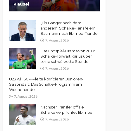
Klausel
„Ein Banger nach dem
anderen“: Schalke-Fans feiern
Baumann nach Ebimbe-Transfer
7. August 2026
Das Endspiel-Drama von 2018:
Schalke-Torwart Karius über
seine schwärzeste Stunde
7. August 2026
U23 will SCP-Pleite korrigieren, Junioren-
Saisonstart: Das Schalke-Programm am
Wochenende
7. August 2026
Nächster Transfer offiziell:
Schalke verpflichtet Ebimbe
7. August 2026