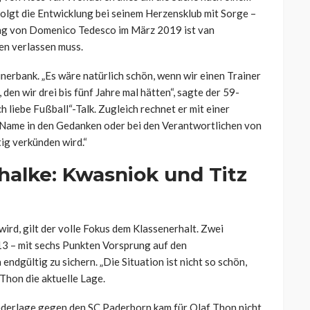
olgt die Entwicklung bei seinem Herzensklub mit Sorge –
nung von Domenico Tedesco im März 2019 ist van
en verlassen muss.
nerbank. „Es wäre natürlich schön, wenn wir einen Trainer
den wir drei bis fünf Jahre mal hätten“, sagte der 59-
ch liebe Fußball“-Talk. Zugleich rechnet er mit einer
e Name in den Gedanken oder bei den Verantwortlichen von
tig verkünden wird.“
halke: Kwasniok und Titz
wird, gilt der volle Fokus dem Klassenerhalt. Zwei
13 – mit sechs Punkten Vorsprung auf den
 endgültig zu sichern. „Die Situation ist nicht so schön,
Thon die aktuelle Lage.
derlage gegen den SC Paderborn kam für Olaf Thon nicht