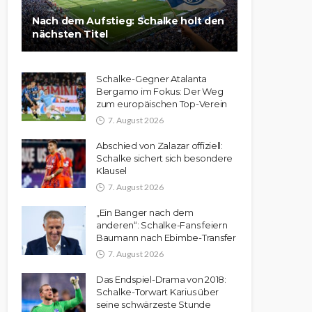
Nach dem Aufstieg: Schalke holt den
nächsten Titel
Schalke-Gegner Atalanta
Bergamo im Fokus: Der Weg
zum europäischen Top-Verein
7. August 2026
Abschied von Zalazar offiziell:
Schalke sichert sich besondere
Klausel
7. August 2026
„Ein Banger nach dem
anderen“: Schalke-Fans feiern
Baumann nach Ebimbe-Transfer
7. August 2026
Das Endspiel-Drama von 2018:
Schalke-Torwart Karius über
seine schwärzeste Stunde