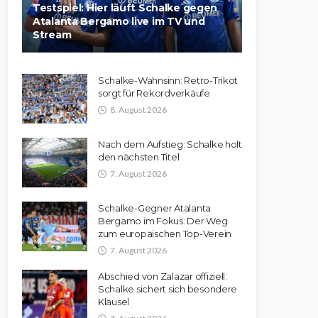
Testspiel: Hier läuft Schalke gegen
Atalanta Bergamo live im TV und
Stream
Schalke-Wahnsinn: Retro-Trikot
sorgt für Rekordverkäufe
8. August 2026
Nach dem Aufstieg: Schalke holt
den nächsten Titel
7. August 2026
Schalke-Gegner Atalanta
Bergamo im Fokus: Der Weg
zum europäischen Top-Verein
7. August 2026
Abschied von Zalazar offiziell:
Schalke sichert sich besondere
Klausel