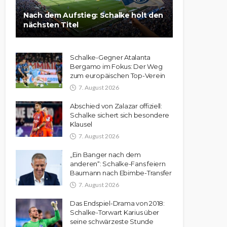
Nach dem Aufstieg: Schalke holt den
nächsten Titel
Schalke-Gegner Atalanta
Bergamo im Fokus: Der Weg
zum europäischen Top-Verein
7. August 2026
Abschied von Zalazar offiziell:
Schalke sichert sich besondere
Klausel
7. August 2026
„Ein Banger nach dem
anderen“: Schalke-Fans feiern
Baumann nach Ebimbe-Transfer
7. August 2026
Das Endspiel-Drama von 2018:
Schalke-Torwart Karius über
seine schwärzeste Stunde