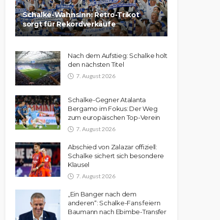
Schalke-Wahnsinn: Retro-Trikot
sorgt für Rekordverkäufe
Nach dem Aufstieg: Schalke holt
den nächsten Titel
7. August 2026
Schalke-Gegner Atalanta
Bergamo im Fokus: Der Weg
zum europäischen Top-Verein
7. August 2026
Abschied von Zalazar offiziell:
Schalke sichert sich besondere
Klausel
7. August 2026
„Ein Banger nach dem
anderen“: Schalke-Fans feiern
Baumann nach Ebimbe-Transfer