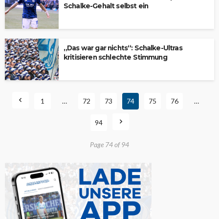
Schalke-Gehalt selbst ein
„Das war gar nichts“: Schalke-Ultras
kritisieren schlechte Stimmung
1
…
72
73
74
75
76
…
94
Page 74 of 94