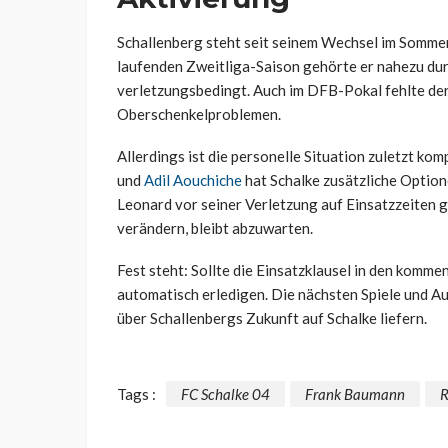
Schallenberg steht seit seinem Wechsel im Sommer 2
laufenden Zweitliga-Saison gehörte er nahezu durc
verletzungsbedingt. Auch im DFB-Pokal fehlte de
Oberschenkelproblemen.
Allerdings ist die personelle Situation zuletzt k
und
Adil Aouchiche
hat Schalke zusätzliche Option
Leonard vor seiner Verletzung auf Einsatzzeiten g
verändern, bleibt abzuwarten.
Fest steht: Sollte die Einsatzklausel in den komm
automatisch erledigen. Die nächsten Spiele und A
über Schallenbergs Zukunft auf Schalke liefern.
Tags :
FC Schalke 04
Frank Baumann
R