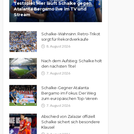
Testspiel: Hier läuft Schalke gegen
Atalanta Bergamo live im TV und
Stream
Schalke-Wahnsinn: Retro-Trikot
sorgt für Rekordverkäufe
8. August 2026
Nach dem Aufstieg: Schalke holt
den nächsten Titel
7. August 2026
Schalke-Gegner Atalanta
Bergamo im Fokus: Der Weg
zum europäischen Top-Verein
7. August 2026
Abschied von Zalazar offiziell:
Schalke sichert sich besondere
Klausel