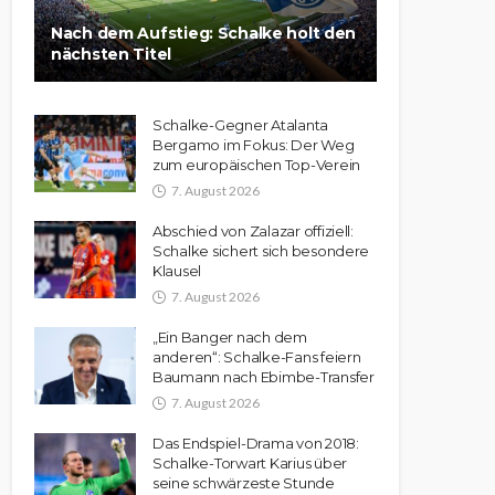
Nach dem Aufstieg: Schalke holt den
nächsten Titel
Schalke-Gegner Atalanta
Bergamo im Fokus: Der Weg
zum europäischen Top-Verein
7. August 2026
Abschied von Zalazar offiziell:
Schalke sichert sich besondere
Klausel
7. August 2026
„Ein Banger nach dem
anderen“: Schalke-Fans feiern
Baumann nach Ebimbe-Transfer
7. August 2026
Das Endspiel-Drama von 2018:
Schalke-Torwart Karius über
seine schwärzeste Stunde