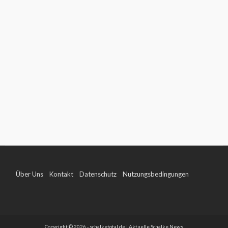
Über Uns
Kontakt
Datenschutz
Nutzungsbedingungen
Impressum
Copyright © 2026 - schalketotal.de | Aktuelle Schalke News