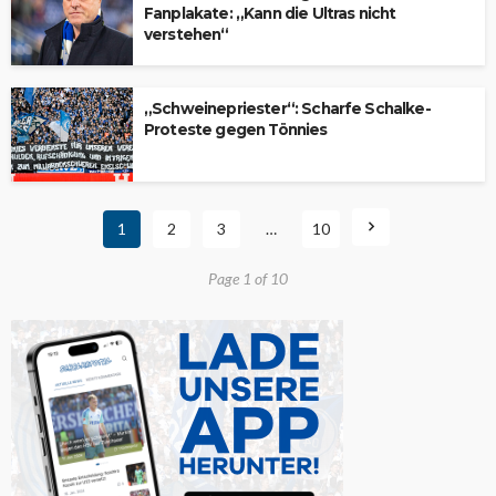
Fanplakate: „Kann die Ultras nicht
verstehen“
„Schweinepriester“: Scharfe Schalke-
Proteste gegen Tönnies
1
2
3
…
10
Page 1 of 10