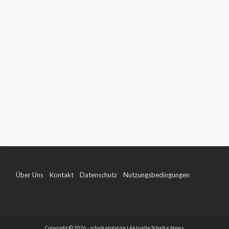
Über Uns
Kontakt
Datenschutz
Nutzungsbedingungen
Impressum
Copyright © 2026 - schalketotal.de | Aktuelle Schalke News