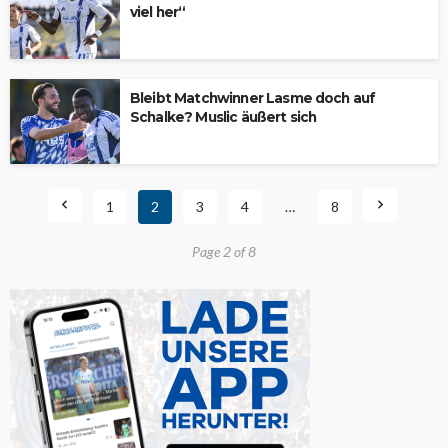
viel her“
Bleibt Matchwinner Lasme doch auf
Schalke? Muslic äußert sich
1
2
3
4
…
8
Page 2 of 8