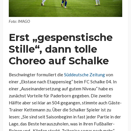
Foto: IMAGO
Erst „gespenstische
Stille“, dann tolle
Choreo auf Schalke
Beschwingter formuliert die
Süddeutsche Zeitung
von
einer „Ekstase nach Etappensieg“ beim FC Schalke 04. In
einer „Auseinandersetzung auf gutem Niveau“ habe es
zunächst Vorteile für Paderborn gegeben. Die zweite
Hälfte aber sei klar an S04 gegangen, stimmte auch Gäste-
Trainer Kettemann zu. Über die Schalker Spieler ist zu
lesen: „Sie sind seit Saisonbeginn in fast jeder Partie in der
Lage, das Beste herauszuholen, was in ihren Fußballer-
Beinen und -Köpfen steckt. Teilweise sogar noch mehr.“