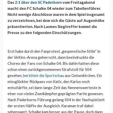
Das
2:1 über den SC Paderborn
vom Freitagabend
macht den FC Schalke 04 wieder zum Tabellenführer.
Nicht wenige Abschlüsse waren in dem Spiel insgesamt
zu verzeichnen, bei dem sich die Gäste auf Augenhöhe
präsentierten. Nach Lasmes Siegtreffer kommt die
Presse zu den folgenden Einschätzungen.
Erst habe durch den Fanprotest „gespenstische Stille“ in
der Veltins-Arena geherrscht, dann beeindruckte die
Choreo der Fans von Schalke 04. Bis dahin hatten diese
schon einen zurückgenommenen Strafstoß für S04
gesehen,
berichtet die Sportschau
aus Gelsenkirchen. Ein
missglückter Rückpass von Katic, den Karius noch
entschärfte, sei dann lange Zeit das Nennenswerteste in
einer von vielen Zweikämpfen geprägten Partie gewesen.
Nach Paderborns Führung gelang S04 in der Nachspielzeit
der ersten Hälfte der Ausgleich. Karaman traf dabei
sehenswert. Schalke kam besser aus der Pause, doch dann