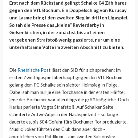
Erst nach dem Rückstand gelingt Schalke 04 Zählbares
gegen den VfL Bochum. Ein Doppelschlag von Kurucay
und Lasme bringt den zweiten Sieg im dritten Ligaspiel.
So sah die Presse das „kleine“ Revierderby in
Gelsenkirchen, in der zunächst bis auf einen
vergebenen Strafstoß wenig passierte, nur um eine
unterhaltsame Volte im zweiten Abschnitt zu bieten.
Die
Rheinische Post
lässt den SID für sich sprechen: Im
ersten Zweitligaspiel überhaupt gegen den VfL Bochum
gelang dem FC Schalke sein siebter Heimsieg in Folge.
Dabei sah man nur je eine Torchance in der ersten Hälfte;
jene der Bochumer war allerdings die größtmögliche. Doch
Karius parierte Vogts Strafstoß. Auf Schalker Seite
scheiterte Antwi-Adjei in der Nachspielzeit – so lange
dauerte es, bis S04 Gefahr fürs Bochumer Tor produzierte.
Muslic‘ Joker führten den Club dann aber doch –
angetrieben vom Publikum – zum zweiten Saisonsieg.