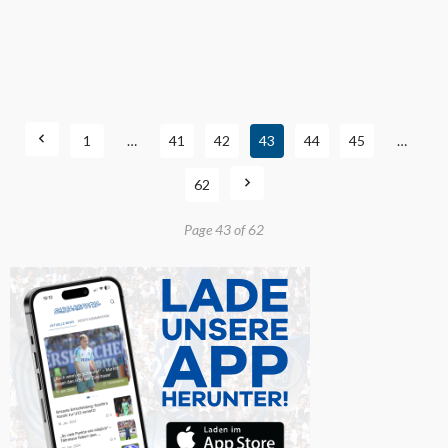
1
…
41
42
43
44
45
…
62
Page 43 of 62