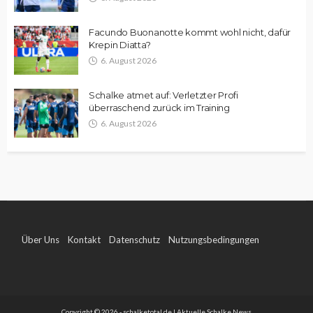
Facundo Buonanotte kommt wohl nicht, dafür
Krepin Diatta?
6. August 2026
Schalke atmet auf: Verletzter Profi
überraschend zurück im Training
6. August 2026
Über Uns
Kontakt
Datenschutz
Nutzungsbedingungen
Impressum
Copyright © 2026 - schalketotal.de | Aktuelle Schalke News