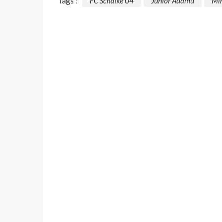
Tags :
FC Schalke 04
Junior Adamu
Mir