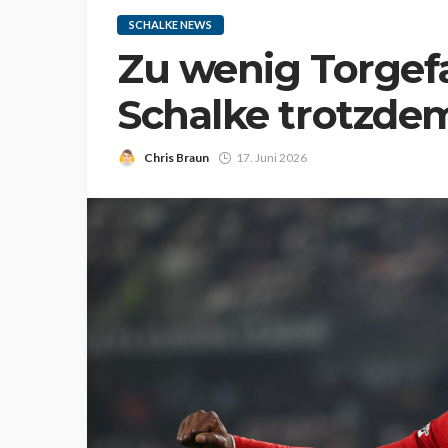
SCHALKE NEWS
Zu wenig Torge
Schalke trotzde
Chris Braun
17. Juni 2026