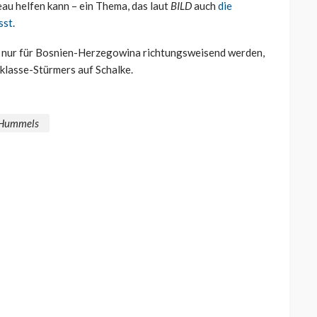
au helfen kann – ein Thema, das laut
BILD
auch
die
sst
.
nur für Bosnien-Herzegowina richtungsweisend werden,
klasse-Stürmers auf Schalke.
 Hummels