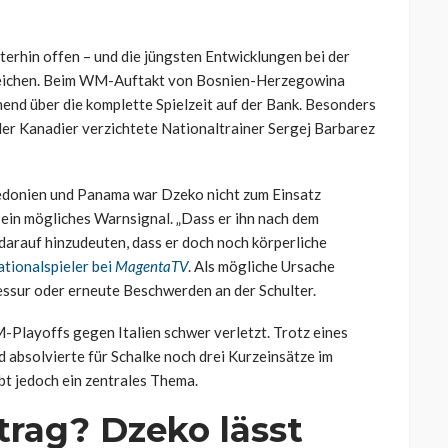
terhin offen – und die jüngsten Entwicklungen bei der
zeichen. Beim WM-Auftakt von Bosnien-Herzegowina
end über die komplette Spielzeit auf der Bank. Besonders
er Kanadier verzichtete Nationaltrainer Sergej Barbarez
edonien und Panama war Dzeko nicht zum Einsatz
in mögliches Warnsignal. „Dass er ihn nach dem
 darauf hinzudeuten, dass er doch noch körperliche
ationalspieler bei
MagentaTV
. Als mögliche Ursache
essur oder erneute Beschwerden an der Schulter.
Playoffs gegen Italien schwer verletzt. Trotz eines
d absolvierte für Schalke noch drei Kurzeinsätze im
bt jedoch ein zentrales Thema.
trag? Dzeko lässt